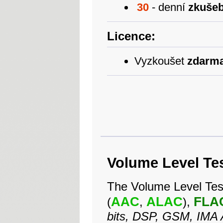
30
- denní
zkušeb
Licence:
Vyzkoušet
zdarm
Volume Level Tes
The Volume Level Te
AAC
ALAC
FLA
(
,
),
bits, DSP, GSM, IM