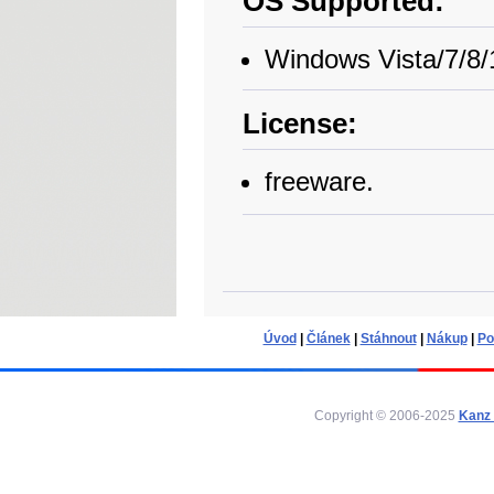
OS Supported:
Windows Vista/7/8/
License:
freеware.
Úvod
|
Článek
|
Stáhnout
|
Nákup
|
Po
Copyright © 2006-2025
Kanz 