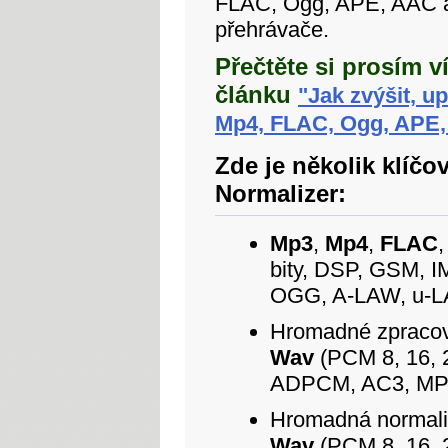
FLAC, Ogg, APE, AAC 
přehrávače.
Přečtěte si prosím 
článku
"Jak zvýšit, up
Mp4, FLAC, Ogg, APE,
Zde je několik klíč
Normalizer:
Mp3
,
Mp4
,
FLAC
bity, DSP, GSM,
OGG, A-LAW, u-LA
Hromadné zpraco
Wav
(PCM 8, 16, 
ADPCM, AC3, MP3
Hromadná normal
Wav
(PCM 8, 16, 