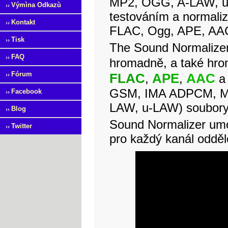
MP2, OGG, A-LAW, u-
››
Výmìna Odkazù
testováním a normal
››
Kontakt
FLAC, Ogg, APE, AA
››
Tisk
The Sound Normalizer
››
FAQ
hromadně, a také hr
››
Fórum
FLAC
APE
AAC
,
,
GSM, IMA ADPCM, M
››
Facebook
LAW, u-LAW) soubory
››
Blog
Sound Normalizer umo
››
Twitter
pro každý kanál odděl