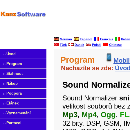
German
Español
Français
Italia
Türk
Dansk
Polski
Chinese
››
Úvod
Program
Mobil
››
Program
Nachazíte se zde:
Úvo
››
Stáhnout
Sound Normalize
››
Nákup
››
Podpora
Sound Normalizer
sni
››
Èlánek
velikost souborů bez
Mp3
Mp4
Ogg
FL
››
Vyznamenání
,
,
,
32 bity, DSP, GSM,
››
Partneøi