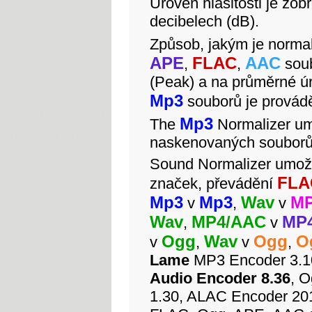
Úroveň hlasitosti je zo
decibelech (dB).
Způsob, jakým je normal
APE
FLAC
AAC
,
,
soub
(Peak) a na průměrné ú
Mp3
souborů je prová
Mp3
The
Normalizer um
naskenovaných soubor
Sound Normalizer umož
FLA
značek, převádění
Mp3
Mp3
Wav
M
v
,
v
Wav
MP4/AAC
MP
,
v
Ogg
Wav
Ogg
O
v
,
v
,
Lame
MP3 Encoder 3.1
Audio Encoder 8.36
, 
1.30, ALAC Encoder 201