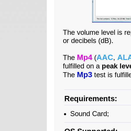
The volume level is r
or decibels (dB).
Mp4
AAC
AL
The
(
,
fulfilled on a
peak lev
Mp3
The
test is fulfi
Requirements:
Sound Card;