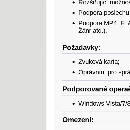
Rozšiřující možnos
Podpora poslechu
Podpora MP4, FLA
Žánr atd.).
Požadavky:
Zvuková karta;
Oprávnìní pro spr
Podporované operaè
Windows Vista/7/8
Omezení: