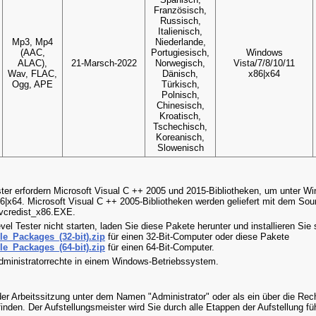
Französisch,
Russisch,
Italienisch,
Mp3, Mp4
Niederlande,
(AAC,
Portugiesisch,
Windows
ALAC),
21-Marsch-2022
Norwegisch,
Vista/7/8/10/11
Wav, FLAC,
Dänisch,
x86|x64
Ogg, APE
Türkisch,
Polnisch,
Chinesisch,
Kroatisch,
Tschechisch,
Koreanisch,
Slowenisch
er erfordern Microsoft Visual C ++ 2005 und 2015-Bibliotheken, um unter W
86|x64. Microsoft Visual C ++ 2005-Bibliotheken werden geliefert mit dem So
 vcredist_x86.EXE.
 Tester nicht starten, laden Sie diese Pakete herunter und installieren Sie 
le_Packages_(32-bit).zip
für einen 32-Bit-Computer oder diese Pakete
le_Packages_(64-bit).zip
für einen 64-Bit-Computer.
dministratorrechte in einem Windows-Betriebssystem.
der Arbeitssitzung unter dem Namen "Administrator" oder als ein über die Rec
inden. Der Aufstellungsmeister wird Sie durch alle Etappen der Aufstellung fü