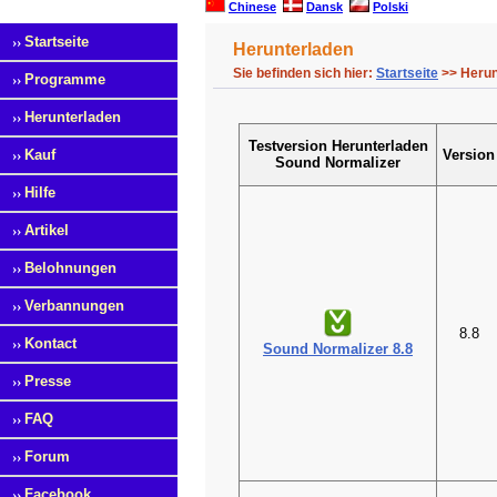
Chinese
Dansk
Polski
››
Startseite
Herunterladen
Sie befinden sich hier:
Startseite
>> Herun
››
Programme
››
Herunterladen
Testversion Herunterladen
››
Kauf
Version
Sound Normalizer
››
Hilfe
››
Artikel
››
Belohnungen
››
Verbannungen
8.8
››
Kontact
Sound Normalizer 8.8
››
Presse
››
FAQ
››
Forum
››
Facebook