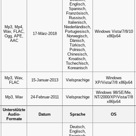
Englisch,
Spanisch,
Französisch,
Russisch,
Italienisch,
Mp3, Mp4,
Niederländisch,
Wav, FLAC,
Portugiesisch,
Windows Vista/7/8/10
17-März-2018
Ogg, APE,
Norwegisch,
x86|x64
AAC
Dänisch,
Türkisch,
Polnisch,
Chinesisch,
Kroatisch,
Tschechisch,
Koreanisch
Mp3, Wav,
Windows
15-Januar-2013
Vielsprachige
FLAC
XP/Vista/7/8 x86|x64
Windows 98/SE/Me,
Mp3, Wav
24-Februar-2011
Vielsprachige
NT/2000/XP/Vista/7/8
x86|x64
Unterstützte
Audio-
Datum
Sprache
OS
Formate
Deutsch,
Englisch,
Spanisch,