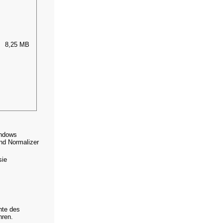
8,25 MB
indows
und Normalizer
sie
hte des
hren.