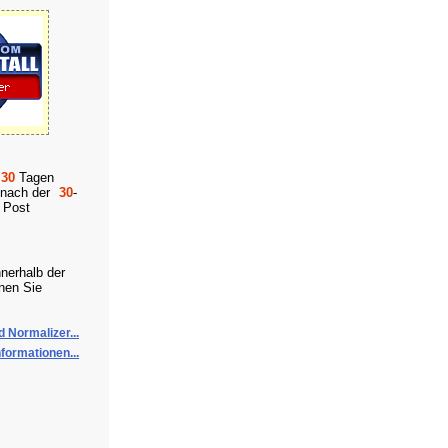
30
Tagen
s nach der
30
-
n Post
nerhalb der
nnen Sie
 Normalizer...
formationen...